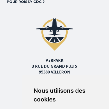
POUR ROISSY CDG ?
AERPARK
3 RUE DU GRAND PUITS
95380 VILLERON
PLAN D’ACCÈS
Nous utilisons des
TRANSFERTS EN NAVETTES INCLUS
cookies
TRANSPORT